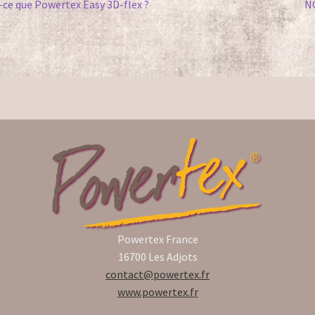
gation
Ar
-ce que Powertex Easy 3D-flex ?
N
ent :
su
icle
Powertex France
16700 Les Adjots
contact@powertex.fr
www.powertex.fr