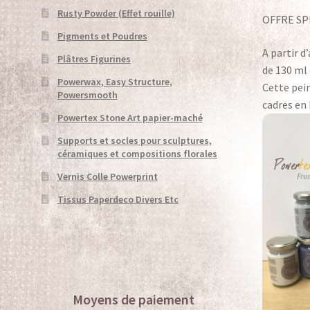
Unsubscribe
Validation de la commande
W
Rusty Powder (Effet rouille)
OFFRE SP
Pigments et Poudres
A partir d
Plâtres Figurines
de 130 ml 
Powerwax, Easy Structure,
Cette pein
Powersmooth
cadres en 
Powertex Stone Art papier-maché
Supports et socles pour sculptures,
céramiques et compositions florales
Vernis Colle Powerprint
Tissus Paperdeco Divers Etc
Moyens de paiement