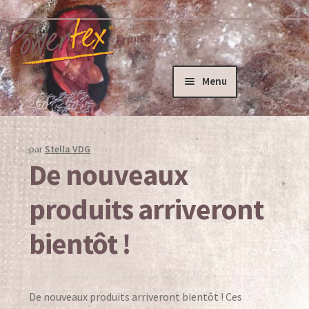
Aller
Aller
à
au
la
contenu
navigation
Menu
Accueil
Actualités
par
Stella VDG
De nouveaux
Ateliers
produits arriveront
Ateliers créatifs – Powertex
bientôt !
Formation des formateurs
Pete Davies – L’artiste
De nouveaux produits arriveront bientôt ! Ces