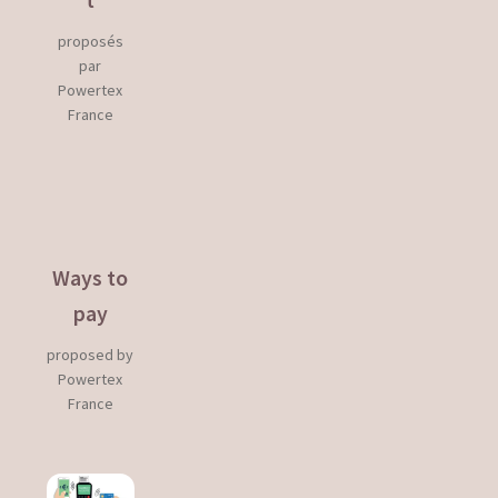
Tutoriels
proposés
Fiches techniques
par
Powertex
Vidéos
France
Unsubscribe
Validation de la commande
Ways to
Welcome to the Boutique Powertex
France
pay
Workshops
proposed by
Powertex
Family Creative Leisure Workshops
France
Pete Davies – The Artist