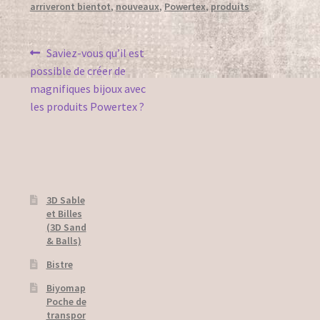
arriveront bientot
,
nouveaux
,
Powertex
,
produits
Bister
Navigation
Article
Saviez-vous qu’il est
Garden decos
précédent :
possible de créer de
de
magnifiques bijoux avec
Lamps
l’article
les produits Powertex ?
Powercolor
Relief Paintings
Stone Art
3D Sable
et Billes
(3D Sand
Use of Fabrics
& Balls)
Legal notice
Bistre
Biyomap
Livraison
Poche de
transpor