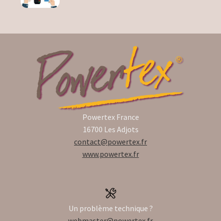
Training of trainers
Powertex France
16700 Les Adjots
contact@powertex.fr
www.powertex.fr
Un problème technique ?
webmaster@powertex.fr