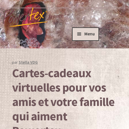
Aller
Aller
à
au
la
contenu
navigation
Menu
Accueil
Actualités
par
Stella VDG
Cartes-cadeaux
Ateliers
virtuelles pour vos
Ateliers créatifs – Powertex
amis et votre famille
Formation des formateurs
qui aiment
Pete Davies – L’artiste