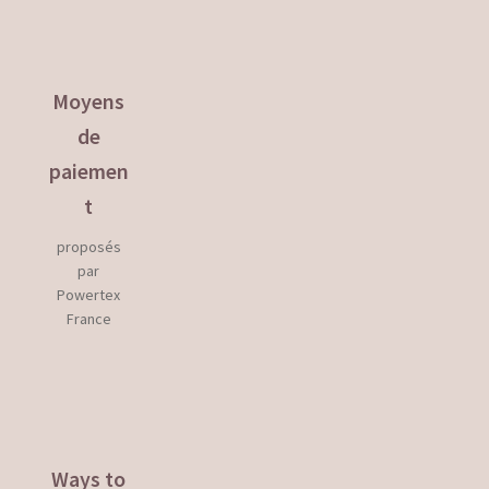
Panier
Payment
Moyens
de
Politique de confidentialité
paiemen
Politique de cookies
t
Privacy Policy
proposés
par
Registration Confirmation
Powertex
France
Tutorials
How to Use
Videos
Ways to