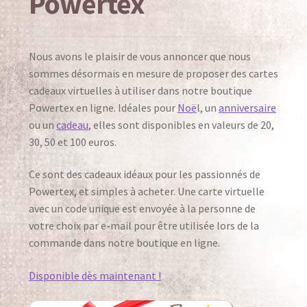
Powertex
Boutique Powertex France
Cart
Nous avons le plaisir de vous annoncer que nous
Confirmation de votre inscription
sommes désormais en mesure de proposer des cartes
cadeaux virtuelles à utiliser dans notre boutique
Contact
Powertex en ligne. Idéales pour
Noë
l, un
anniversaire
ou un
cadeau
, elles sont disponibles en valeurs de 20,
Contact
30, 50 et 100 euros.
Cookies policy
Ce sont des cadeaux idéaux pour les passionnés de
Powertex, et simples à acheter. Une carte virtuelle
Delivery
avec un code unique est envoyée à la personne de
votre choix par e-mail pour être utilisée lors de la
Désabonnement
commande dans notre boutique en ligne.
Galeries
Disponible dès maintenant !
Ateliers et Expositions