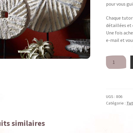
elcome to the Boutique Powertex France
Workshops
pour vous gui
Chaque tutori
détaillées et
Une fois ach
e-mail et vou
quantité
de
Tutoriel
-
Meule
UGS :
806
Catégorie :
Tut
its similaires