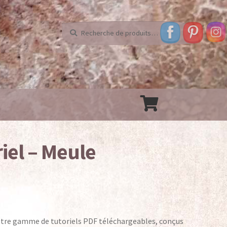
Recherche
Recherche
pour :
ontact
iel – Meule
s légales
Paiement
Panier
rials
Tutoriels
tre gamme de tutoriels PDF téléchargeables, conçus