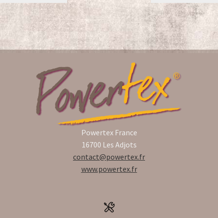
Powertex France
16700 Les Adjots
contact@powertex.fr
www.powertex.fr