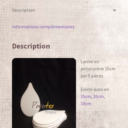
Bijoux – Créations Pete Davies
Description
Bistre
Informations complémentaires
Pete Davies Décos de jardin
Description
Pete Davies Lampes et Veilleuses
décoratives
Larme en
polystyrène 15cm
Powercolor
par 5 pièces
StoneArt
Existe aussi en
25cm
,
20cm
,
Tableaux 3D et Mixed Media
10cm
Tissus et Dentelles
Galleries