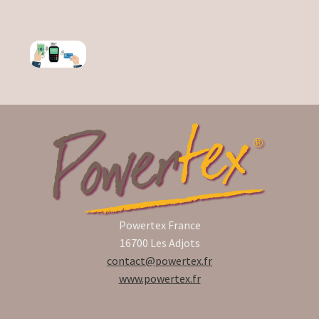
Powertex France
16700 Les Adjots
contact@powertex.fr
www.powertex.fr