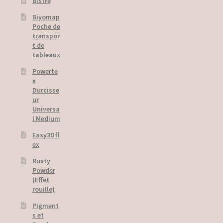
Bistre
Panier
Biyomap
Poche de
transpor
Payment
t de
tableaux
Politique de confidentialité
Powerte
x
Politique de cookies
Durcisse
ur
Privacy Policy
Universa
l Medium
Registration Confirmation
Easy3Dfl
ex
Tutorials
Rusty
Powder
How to Use
(Effet
rouille)
Videos
Pigment
s et