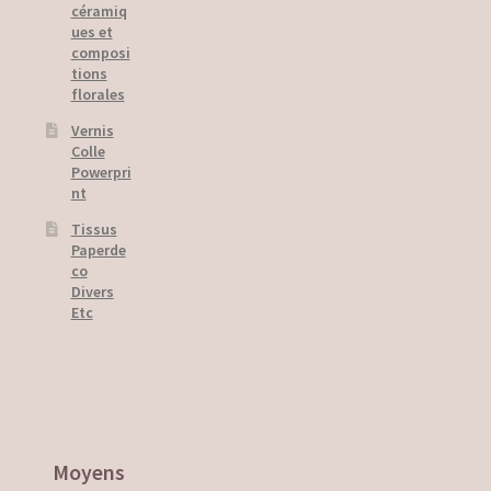
Training of trainers
céramiq
ues et
composi
tions
florales
Vernis
Colle
Powerpri
nt
Tissus
Paperde
co
Divers
Etc
Moyens