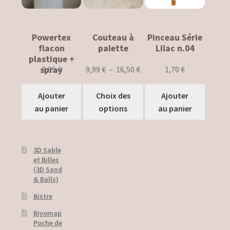
Panier
Powertex
Couteau à
Pinceau Série
Payment
flacon
palette
Lilac n.04
plastique +
Politique de confidentialité
Plage
2,95
€
9,99
€
–
16,50
€
1,70
€
spray
de
Politique de cookies
Ce
prix :
Ajouter
Choix des
Ajouter
produit
9,99 €
au panier
options
au panier
Privacy Policy
a
à
plusieurs
16,50 €
Registration Confirmation
variations.
3D Sable
Les
et Billes
Tutorials
options
(3D Sand
peuvent
& Balls)
How to Use
être
Bistre
choisies
Videos
Biyomap
sur
Poche de