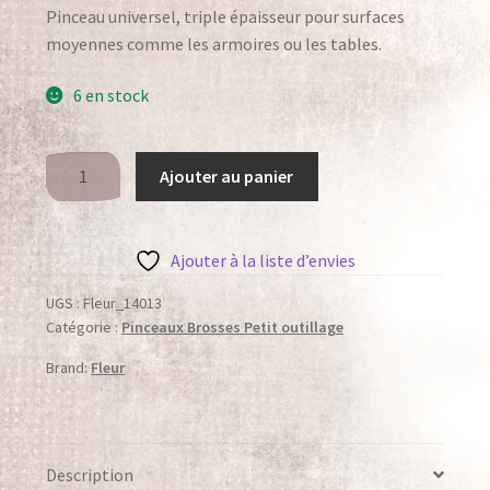
Boutique Powertex France
Pinceau universel, triple épaisseur pour surfaces
moyennes comme les armoires ou les tables.
Cart
6 en stock
Confirmation de votre inscription
Contact
quantité
Ajouter au panier
de
Contact
Fleur
Pinceau
Ajouter à la liste d’envies
Cookies policy
Série
Blue
UGS :
Fleur_14013
Delivery
Catégorie :
Pinceaux Brosses Petit outillage
6cm
Brand:
Fleur
Désabonnement
Galeries
Description
Ateliers et Expositions