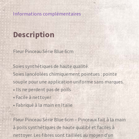
Bijoux – Créations Pete Davies
Informations complémentaires
Bistre
Description
Pete Davies Décos de jardin
Fleur Pinceau Série Blue 6cm
Pete Davies Lampes et Veilleuses
décoratives
Soies synthétiques de haute qualité.
Soies lancéolées chimiquement pointues : pointe
Powercolor
souple pour une application uniforme sans marques.
• Ils ne perdent pas de poils
StoneArt
• Facile à nettoyer
Tableaux 3D et Mixed Media
• Fabriqué à la main en Italie
Tissus et Dentelles
Fleur Pinceau Série Blue 6cm – Pinceaux fait à la main
à poils synthétiques de haute qualité et faciles à
Galleries
nettoyer. Les fibres sont taillées au moyen d’un