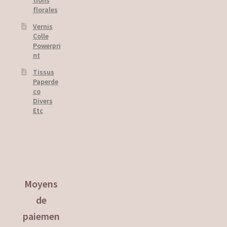
florales
Vernis
Colle
Powerpri
nt
Tissus
Paperde
co
Divers
Etc
Moyens
de
paiemen