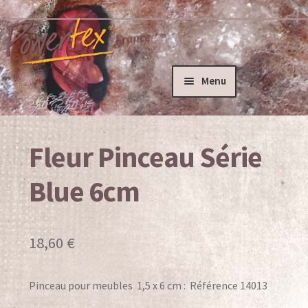
Aller
Aller
à
au
la
contenu
navigation
Menu
Accueil
Fleur Pinceau Série
Actualités
Ateliers
Blue 6cm
Ateliers créatifs – Powertex
18,60
€
Formation des formateurs
Pete Davies – L’artiste
Pinceau pour meubles 1,5 x 6 cm : Référence 14013