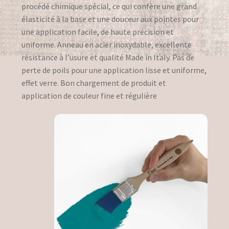
procédé chimique spécial, ce qui confère une grand
Bister
élasticité à la base et une douceur aux pointes pour
une application facile, de haute précision et
Garden decos
uniforme. Anneau en acier inoxydable, excellente
résistance à l’usure et qualité Made in Italy. Pas de
Lamps
perte de poils pour une application lisse et uniforme,
effet verre. Bon chargement de produit et
Powercolor
application de couleur fine et régulière
Relief Paintings
Stone Art
Use of Fabrics
Legal notice
Livraison