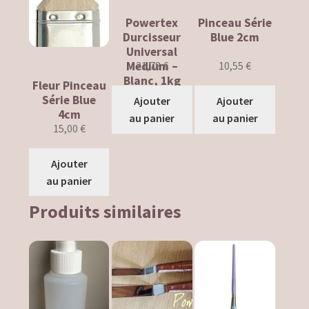
Powertex
Pinceau Série
Contact us
Durcisseur
Blue 2cm
Universal
Delivery
21,78
€
10,55
€
Medium –
Blanc, 1kg
Fleur Pinceau
General Conditions of Sale and Use
Série Blue
Ajouter
Ajouter
4cm
au panier
au panier
15,00
€
How to pay
My subscriber profile
Ajouter
au panier
My wishes !
Produits similaires
News
Order Validation
Paiement